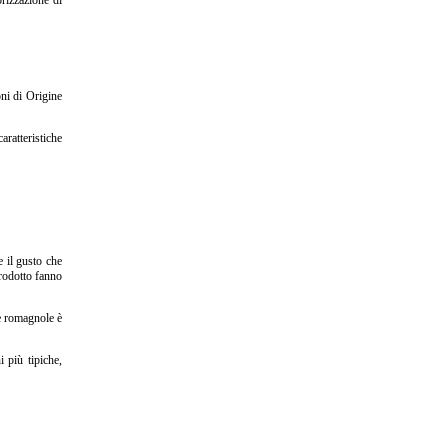
orizzazione di
oni di Origine
caratteristiche
e il gusto che
prodotto fanno
ne romagnole è
i più tipiche,