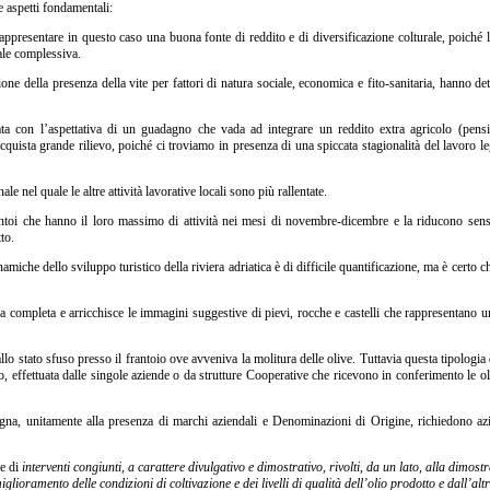
e aspetti fondamentali:
ppresentare in questo caso una buona fonte di reddito e di diversificazione colturale, poiché l
ale complessiva.
zione della presenza della vite per fattori di natura sociale, economica e fito-sanitaria, hanno d
zata con l’aspettativa di un guadagno che vada ad integrare un reddito extra agricolo (pension
cquista grande rilievo, poiché ci troviamo in presenza di una spiccata stagionalità del lavoro le
 nel quale le altre attività lavorative locali sono più rallentate.
frantoi che hanno il loro massimo di attività nei mesi di novembre-dicembre e la riducono sens
to.
inamiche dello sviluppo turistico della riviera adriatica è di difficile quantificazione, ma è certo c
za completa e arricchisce le immagini suggestive di pievi, rocche e castelli che rappresentano 
lo stato sfuso presso il frantoio ove avveniva la molitura delle olive. Tuttavia questa tipologia 
 effettuata dalle singole aziende o da strutture Cooperative che ricevono in conferimento le ol
gna, unitamente alla presenza di marchi aziendali e Denominazioni di Origine, richiedono azi
ie di
interventi congiunti, a carattere divulgativo e dimostrativo, rivolti, da un lato, alla dimost
iglioramento delle condizioni di coltivazione e dei livelli di qualità dell’olio prodotto e dall’alt