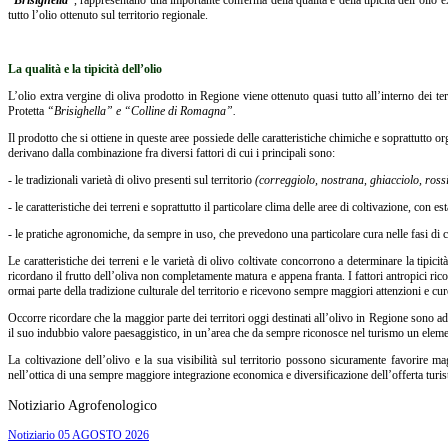
“Brisighella”
, rappresentano una importante conferma della qualità e della tipicità dell’olio
tutto l’olio ottenuto sul territorio regionale.
La qualità e la tipicità dell’olio
L’olio extra vergine di oliva prodotto in Regione viene ottenuto quasi tutto all’interno dei te
Protetta
“Brisighella” e “Colline di Romagna”.
Il prodotto che si ottiene in queste aree possiede delle caratteristiche chimiche e soprattutto orga
derivano dalla combinazione fra diversi fattori di cui i principali sono:
- le tradizionali varietà di olivo presenti sul territorio
(correggiolo, nostrana, ghiacciolo, rossin
- le caratteristiche dei terreni e soprattutto il particolare clima delle aree di coltivazione, con 
- le pratiche agronomiche, da sempre in uso, che prevedono una particolare cura nelle fasi di co
Le caratteristiche dei terreni e le varietà di olivo coltivate concorrono a determinare la tipi
ricordano il frutto dell’oliva non completamente matura e appena franta. I fattori antropici ri
ormai parte della tradizione culturale del territorio e ricevono sempre maggiori attenzioni e cur
Occorre ricordare che la maggior parte dei territori oggi destinati all’olivo in Regione sono a
il suo indubbio valore paesaggistico, in un’area che da sempre riconosce nel turismo un elem
La coltivazione dell’olivo e la sua visibilità sul territorio possono sicuramente favorire magg
nell’ottica di una sempre maggiore integrazione economica e diversificazione dell’offerta turis
Notiziario Agrofenologico
Notiziario 05 AGOSTO 2026