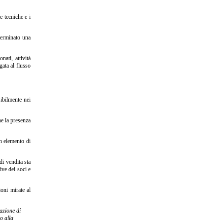
e tecniche e i
eterminato una
ati, attività
gata al flusso
ibilmente nei
he la presenza
un elemento di
di vendita sta
ive dei soci e
oni mirate al
razione di
ro alla