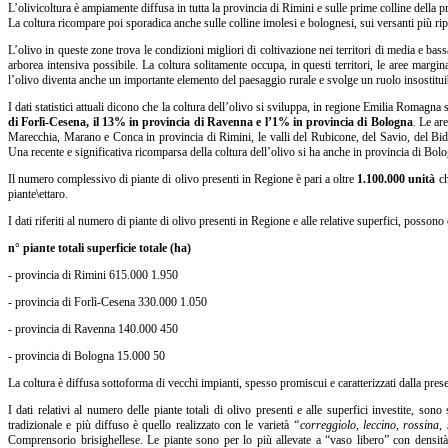
L’olivicoltura è ampiamente diffusa in tutta la provincia di Rimini e sulle prime colline della
La coltura ricompare poi sporadica anche sulle colline imolesi e bolognesi, sui versanti più ripa
L’olivo in queste zone trova le condizioni migliori di coltivazione nei territori di media e bas
arborea intensiva possibile. La coltura solitamente occupa, in questi territori, le aree margin
l’olivo diventa anche un importante elemento del paesaggio rurale e svolge un ruolo insostitui
I dati statistici attuali dicono che la coltura dell’olivo si sviluppa, in regione Emilia Romagn
di Forlì-Cesena, il 13% in provincia di Ravenna e l’1% in provincia di Bologna
. Le ar
Marecchia, Marano e Conca in provincia di Rimini, le valli del Rubicone, del Savio, del Bid
Una recente e significativa ricomparsa della coltura dell’olivo si ha anche in provincia di Bologn
Il numero complessivo di piante di olivo presenti in Regione è pari a oltre
1.100.000 unità
ch
piante\ettaro.
I dati riferiti al numero di piante di olivo presenti in Regione e alle relative superfici, possono 
n° piante totali superficie totale (ha)
- provincia di Rimini 615.000 1.950
- provincia di Forlì-Cesena 330.000 1.050
- provincia di Ravenna 140.000 450
- provincia di Bologna 15.000 50
La coltura è diffusa sottoforma di vecchi impianti, spesso promiscui e caratterizzati dalla prese
I dati relativi al numero delle piante totali di olivo presenti e alle superfici investite, son
tradizionale e più diffuso è quello realizzato con le varietà
“correggiolo, leccino, rossina, 
Comprensorio brisighellese. Le piante sono per lo più allevate a “vaso libero” con densità