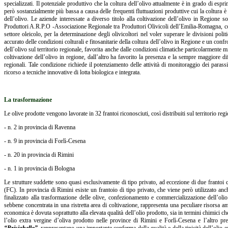
specializzati. Il potenziale produttivo che la coltura dell’olivo attualmente è in grado di esp
però sostanzialmente più bassa a causa delle frequenti fluttuazioni produttive cui la coltura è 
dell’olivo. Le aziende interessate a diverso titolo alla coltivazione dell’olivo in Regione s
Produttori A.R.P.O -Associazione Regionale tra Produttori Olivicoli dell’Emilia-Romagna, cos
settore oleicolo, per la determinazione degli olivicoltori nel voler superare le divisioni pol
accurato delle condizioni colturali e fitosanitarie della coltura dell’olivo in Regione e un conf
dell’olivo sul territorio regionale, favorita anche dalle condizioni climatiche particolarmente mi
coltivazione dell’olivo in regione, dall’altro ha favorito la presenza e la sempre maggiore diff
regionali. Tale condizione richiede il potenziamento delle attività di monitoraggio dei parass
ricorso a tecniche innovative di lotta biologica e integrata.
La trasformazione
Le olive prodotte vengono lavorate in 32 frantoi riconosciuti, così distribuiti sul territorio regi
- n. 2 in provincia di Ravenna
- n. 9 in provincia di Forlì-Cesena
- n. 20 in provincia di Rimini
- n. 1 in provincia di Bologna
Le strutture suddette sono quasi esclusivamente di tipo privato, ad eccezione di due frantoi 
(FC). In provincia di Rimini esiste un frantoio di tipo privato, che viene però utilizzato anc
finalizzato alla trasformazione delle olive, confezionamento e commercializzazione dell’olio
sebbene concentrata in una ristretta area di coltivazione, rappresenta una peculiare risorsa a
economica è dovuta soprattutto alla elevata qualità dell’olio prodotto, sia in termini chimici
l’olio extra vergine d’oliva prodotto nelle province di Rimini e Forlì-Cesena e l’altro p