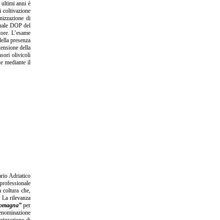
 ultimi anni è
i coltivazione
anizzazione di
quale DOP del
ttore. L’esame
della presenza
tensione della
sori olivicoli
he mediante il
ario Adriatico
rprofessionale
a coltura che,
. La rilevanza
Romagna”
per
denominazione