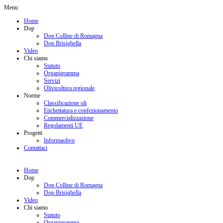
Menu
Home
Dop
Dop Colline di Romagna
Dop Brisighella
Video
Chi siamo
Statuto
Organigramma
Servizi
Olivicoltura regionale
Norme
Classificazione oli
Etichettatura e confezionamento
Commercializzazione
Regolamenti UE
Progetti
Informaolivo
Contattaci
Home
Dop
Dop Colline di Romagna
Dop Brisighella
Video
Chi siamo
Statuto
Organigramma