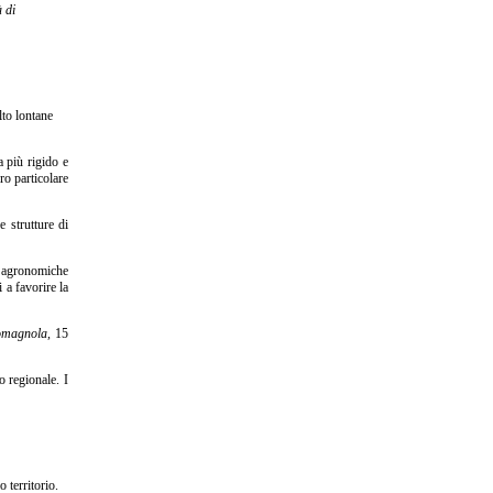
à di
lto lontane
a più rigido e
ro particolare
e strutture di
re agronomiche
 a favorire la
romagnola,
15
o regionale. I
 territorio.