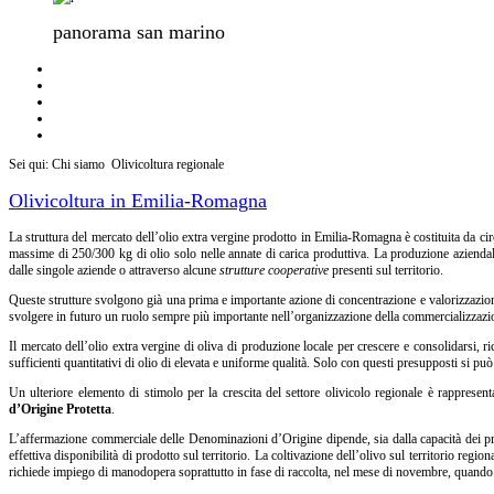
panorama san marino
Sei qui:
Chi siamo
Olivicoltura regionale
Olivicoltura in Emilia-Romagna
La struttura del mercato dell’olio extra vergine prodotto in Emilia-Romagna è costituita da ci
massime di 250/300 kg di olio solo nelle annate di carica produttiva. La produzione azienda
dalle singole aziende o attraverso alcune
strutture cooperative
presenti sul territorio.
Queste strutture svolgono già una prima e importante azione di concentrazione e valorizzazione
svolgere in futuro un ruolo sempre più importante nell’organizzazione della commercializzazione
Il mercato dell’olio extra vergine di oliva di produzione locale per crescere e consolidarsi, r
sufficienti quantitativi di olio di elevata e uniforme qualità. Solo con questi presupposti si pu
Un ulteriore elemento di stimolo per la crescita del settore olivicolo regionale è rappresent
d’Origine Protetta
.
L’affermazione commerciale delle Denominazioni d’Origine dipende, sia dalla capacità dei produ
effettiva disponibilità di prodotto sul territorio. La coltivazione dell’olivo sul territorio reg
richiede impiego di manodopera soprattutto in fase di raccolta, nel mese di novembre, quando 