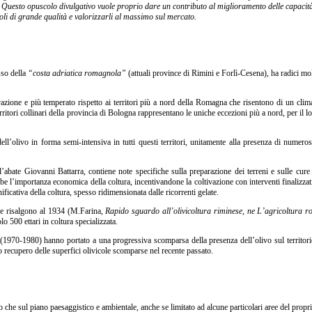
ive. Questo opuscolo divulgativo vuole proprio dare un contributo al miglioramento delle capacit
 oli di grande qualità e valorizzarli al massimo sul mercato.
sso della
“costa adriatica romagnola”
(attuali province di Rimini e Forlì-Cesena), ha radici mo
tivazione e più temperato rispetto ai territori più a nord della Romagna che risentono di un clim
ritori collinari della provincia di Bologna rappresentano le uniche eccezioni più a nord, per il lo
l’olivo in forma semi-intensiva in tutti questi territori, unitamente alla presenza di numeros
ll’abate Giovanni Battarra, contiene note specifiche sulla preparazione dei terreni e sulle cu
be l’importanza economica della coltura, incentivandone la coltivazione con interventi finalizzati
ficativa della coltura, spesso ridimensionata dalle ricorrenti gelate.
gione risalgono al 1934 (M.Farina,
Rapido sguardo all’olivicoltura riminese, ne L’agricoltura 
o 500 ettari in coltura specializzata.
e (1970-1980) hanno portato a una progressiva scomparsa della presenza dell’olivo sul territori
o recupero delle superfici olivicole scomparse nel recente passato.
e sul piano paesaggistico e ambientale, anche se limitato ad alcune particolari aree del proprio