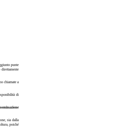
ggiunto punte
 direttamente
nno chiamate a
sponibilità di
nominazione
one, sia dalla
oltura, poiché