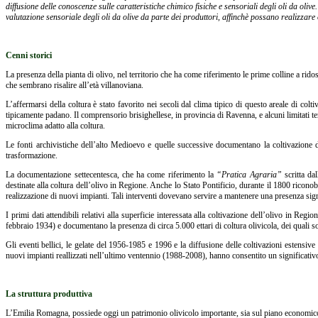
diffusione delle conoscenze sulle caratteristiche chimico fisiche e sensoriali degli oli da ol
valutazione sensoriale degli oli da olive da parte dei produttori, affinchè possano realizzare
Cenni storici
La presenza della pianta di olivo, nel territorio che ha come riferimento le prime colline a rido
che sembrano risalire all’età villanoviana.
L’affermarsi della coltura è stato favorito nei secoli dal clima tipico di questo areale di col
tipicamente padano. Il comprensorio brisighellese, in provincia di Ravenna, e alcuni limitati ter
microclima adatto alla coltura.
Le fonti archivistiche dell’alto Medioevo e quelle successive documentano la coltivazione del
trasformazione.
La documentazione settecentesca, che ha come riferimento la
“Pratica Agraria”
scritta da
destinate alla coltura dell’olivo in Regione. Anche lo Stato Pontificio, durante il 1800 riconob
realizzazione di nuovi impianti. Tali interventi dovevano servire a mantenere una presenza signi
I primi dati attendibili relativi alla superficie interessata alla coltivazione dell’olivo in Re
febbraio 1934) e documentano la presenza di circa 5.000 ettari di coltura olivicola, dei quali sol
Gli eventi bellici, le gelate del 1956-1985 e 1996 e la diffusione delle coltivazioni estensiv
nuovi impianti reallizzati nell’ultimo ventennio (1988-2008), hanno consentito un significativ
La struttura produttiva
L’Emilia Romagna, possiede oggi un patrimonio olivicolo importante, sia sul piano economico ch