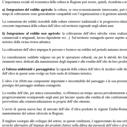
L’importanza sociale ed economica della coltura in Regione può essere, quindi, ricondotta a tr
a) Integrazione del reddito agricolo:
la coltura, se resa economicamente interessante, può ra
tempi di coltivazione sono generalmente compatibili con l’organizzazione e la gestione aziend
La contrazione dei redditi ricavabili dalle colture estensive tradizionali e la progressiva ridu
crescente importanza della coltura dell’olivo sul territorio regionale negli ultimi anni.
b) Integrazione al reddito non agricolo:
la coltivazione dell’olivo talvolta viene realiz
commerciali e artigianali, lavoro dipendente ecc...). Sul territorio romagnolo questo aspetto a
turistico della vicina riviera adriatica.
La coltivazione dell’olivo impegna le persone e fornisce un reddito nel periodo autunno-invernale
Le considerazioni suddette valgono sia per le operazioni colturali, sia per le attività dei 
rimanenti mesi, dedicati alla manutenzione degli impianti e alla vendita dell’olio da loro prodot
c) Valenza ambientale e paesaggistica:
la capacità della coltura dell’olivo di incidere sulle d
dell’olivo in queste zone svolge un forte ruolo di richiamo turistico.
L’olivo è in effetti una componente importante e insostituibile del paesaggio e la sua presen
prestigio del paesaggio emiliano-romagnolo.
La vendita dell’olio, per antica consuetudine, si effettuava un tempo ancora prevalentemente al
progressivamente scomparendo negli anni per lasciare spazio alla vendita di olio confezionato,
provvedono alla commercializzazione in proprio dell’olio ottenuto.
L’avvio di questa nuova fase di mercato dell’olio d’oliva prodotto in regione Emilia-Roma
mantenimento del settore olivicolo in Regione.
Il migliore sostegno allo sviluppo del settore, in queste condizioni, è rappresentato da una ser
tecniche alternative all’impiego dei prodotti chimici nella difesa dai parassiti dell’olivo e al m