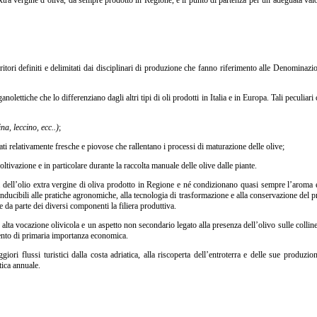
 extra vergine d’oliva, da sempre prodotto in Regione, e il punto di partenza per un’adeguata val
rritori definiti e delimitati dai disciplinari di produzione che fanno riferimento alle Denominazi
nolettiche che lo differenziano dagli altri tipi di oli prodotti in Italia e in Europa. Tali peculiari 
a, leccino, ecc..)
;
estati relativamente fresche e piovose che rallentano i processi di maturazione delle olive;
ltivazione e in particolare durante la raccolta manuale delle olive dalle piante.
cità dell’olio extra vergine di oliva prodotto in Regione e né condizionano quasi sempre l’aroma 
conducibili alle pratiche agronomiche, alla tecnologia di trasformazione e alla conservazione del 
e da parte dei diversi componenti la filiera produttiva.
d alta vocazione olivicola e un aspetto non secondario legato alla presenza dell’olivo sulle colli
ento di primaria importanza economica.
iori flussi turistici dalla costa adriatica, alla riscoperta dell’entroterra e delle sue produzion
tica annuale.