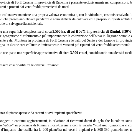
 provincia di Forlì-Cesena. In provincia di Ravenna è presente esclusivamente nel comprensorio b
rati e protetti dai venti freddi provenienti da nord.
sa collina ove mantiene una propria valenza economica e, con la viticoltura, costituisce talvolta l
ali che presentano elevate pendenze e sono difficili da coltivare ed è proprio in questi ambiti te
bile di salvaguardia ambientale.
a su una superficie complessiva di circa
3.500 ha, di cui il 56% in provincia di Rimini, il 30%
ee geografiche di riferimento e più importanti per la coltivazione dell’olivo in Regione sono: le v
ente e del Montone in provincia di Forlì-Cesena e le valli del Senio e del Lamone in provinci
a, in alcune aree collinari e limitatamente ai versanti più riparati dai venti freddi settentrionali.
e occupano una superficie approssimativa di circa
3.500 ettari
, considerando una densità medi
essere così ripartiti fra le diverse Province:
nza di piante sparse e da recenti nuovi impianti specializzati.
o soggetti a continui aggiornamenti, in relazione ai ricorrenti danni da gelo che la coltura subi
selvatico”
in provincia di Rimini e Forlì-Cesena e con le varietà
“nostrana, ghiacciola e c
 d’impianto che oscilla fra le 200 piante\ha nei vecchi impianti e le 300-330 piante\ha nei n