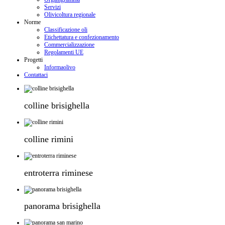
Servizi
Olivicoltura regionale
Norme
Classificazione oli
Etichettatura e confezionamento
Commercializzazione
Regolamenti UE
Progetti
Informaolivo
Contattaci
colline brisighella
colline rimini
entroterra riminese
panorama brisighella