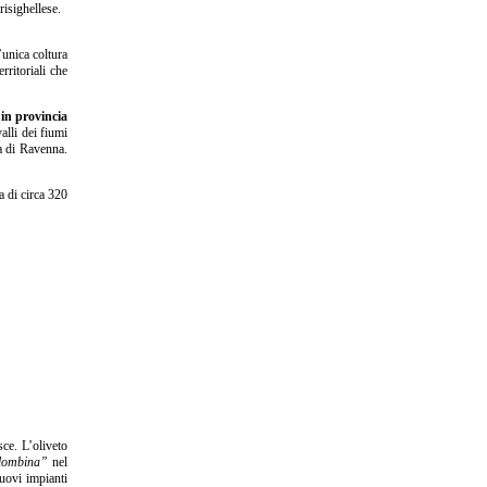
risighellese.
’unica coltura
rritoriali che
 in provincia
alli dei fiumi
a di Ravenna.
a di circa 320
sce. L’oliveto
olombina”
nel
uovi impianti