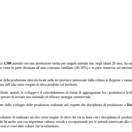
rca
3.500
aziende con una produzione media per singola azienda che, negli ultimi 20 anni, ha ra
le viene in parte destinata all’auto-consumo familiare (40-50%) e in parte immessa sul mercato
 della produzione oleicola locale nelle tre province interessate dalla coltura in Regione e sara
 dell’olio extra vergine di oliva prodotto sul territorio.
ichiede, quindi, lo sviluppo e il consolidamento di forme di aggregazione fra i produttori e la di
ò sperare di avviare una razionale ed efficace strategia commerciale.
ato dallo sviluppo delle produzioni realizzate nel rispetto dei disciplinari di produzione a
De
ttori di realizzare un olio extra vergine di oliva che sia in linea con i disciplinari di produzi
ionale ha anche una sua importante valenza sociale e occupazionale per le aziende interessate alla c
non vi sono altre colture che la richiedono.