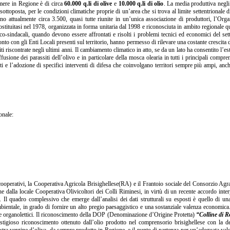
rimere in Regione è di circa
60.000 q.li di olive
e
10.000 q.li di olio
. La media produttiva negli
sottoposta, per le condizioni climatiche proprie di un’area che si trova al limite settentrionale d
ono attualmente circa 3.500, quasi tutte riunite in un’unica associazione di produttori, l’Org
tituitasi nel 1978, organizzata in forma unitaria dal 1998 e riconosciuta in ambito regionale 
itico-sindacali, quando devono essere affrontati e risolti i problemi tecnici ed economici del se
ronto con gli Enti Locali presenti sul territorio, hanno permesso di rilevare una costante crescita 
ti riscontrate negli ultimi anni. Il cambiamento climatico in atto, se da un lato ha consentito l’es
usione dei parassiti dell’olivo e in particolare della mosca olearia in tutti i principali compren
iti e l’adozione di specifici interventi di difesa che coinvolgano territori sempre più ampi, anc
onale:
cooperativi, la Cooperativa Agricola Brisighellese(RA) e il Frantoio sociale del Consorzio Agr
he dalla locale Cooperativa Olivicoltori dei Colli Riminesi, in virtù di un recente accordo inte
. Il quadro complessivo che emerge dall’analisi dei dati strutturali su esposti è quello di un
mbientale, in grado di fornire un alto pregio paesaggistico e una sostanziale valenza economica
 che organolettici. Il riconoscimento della DOP (Denominazione d’Origine Protetta)
“Colline di 
restigioso riconoscimento ottenuto dall’olio prodotto nel comprensorio brisighellese con la 