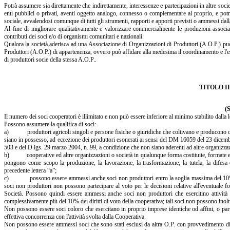
Potrà assumere sia direttamente che indirettamente, interessenze e partecipazioni in altre soc
enti pubblici o privati, aventi oggetto analogo, connesso o complementare al proprio, e potrà co
sociale, avvalendosi comunque di tutti gli strumenti, rapporti e apporti previsti o ammessi dal
Al fine di migliorare qualitativamente e valorizzare commercialmente le produzioni associate
contributi dei soci e/o di organismi comunitari e nazionali.
Qualora la società aderisca ad una Associazione di Organizzazioni di Produttori (A.O.P.) può 
Produttori (A.O.P.) di appartenenza, ovvero può affidare alla medesima il coordinamento e l'es
di produttori socie della stessa A.O.P..
TITOLO I
(S
Il numero dei soci cooperatori è illimitato e non può essere inferiore al minimo stabilito dalla 
Possono assumere la qualifica di soci:
a) produttori agricoli singoli e persone fisiche o giuridiche che coltivano e producono olive 
siano in possesso, ad eccezione dei produttori esonerati ai sensi del DM 16059 del 23 dicembre
503 e del D.lgs. 29 marzo 2004, n. 99, a condizione che non siano aderenti ad altre organizzazi
b) cooperative ed altre organizzazioni o società in qualunque forma costituite, formate esclus
pongono come scopo la produzione, la lavorazione, la trasformazione, la tutela, la difesa e 
precedente lettera “a”;
c) possono essere ammessi anche soci non produttori entro la soglia massima del 10% dei di
soci non produttori non possono partecipare al voto per le decisioni relative all'eventuale 
Società. Possono quindi essere ammessi anche soci non produttori che esercitino attività 
complessivamente più del 10% dei diritti di voto della cooperativa; tali soci non possono inolt
Non possono essere soci coloro che esercitano in proprio imprese identiche od affini, o partec
effettiva concorrenza con l'attività svolta dalla Cooperativa.
Non possono essere ammessi soci che sono stati esclusi da altra O.P. con provvedimento di e