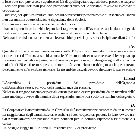
il loro voto non può essere superiore ad 1/3 di quelli spettanti agli altri soci presenti o rappre
I soci non produttori non possono partecipare al voto per le decisioni relative all'eventuale
cooperativa.
I soci che, per qualsiasi motivo, non possono intervenire personalmente all'Assemblea, hanno la 
non sia amministratore, sindaco o dipendente della Società.
Ciascun socio non può rappresentare più di 10 soci.
Il socio imprenditore individuale può farsi rappresentare nell'Assemblea anche dal coniuge, dai 
La delega non può essere rilasciata con il nome del rappresentante in bianco.
Nel caso in cui siano state convocate le assemblee parziali, previste e disciplinare all'art.25, l'a
(As
Quando il numero dei soci sia superiore a mille, l'Organo amministrativo può convocare assemb
cinque giorni dall'ultima assemblea parziale. Verranno inoltre convocate assemblee separate qua
Le assemblee parziali eleggono, con il sistema proporzionale, un delegato ogni 20 voti espress
multiplo di 20 ed il resto supera il numero di 5, viene eletto un delegato anche per questo 
personalmente all'assemblea generale. Le assemblee parziali devono discutere lo stesso ordine 
(Presi
L'Assemblea è presieduta dal presidente dell'Organo amministrativo ed in s
dall'Assemblea stessa, col voto della maggioranza dei presenti.
Nel caso si tengano assemblee parziali, queste possono essere presiedute da un membro dell'
L'assemblea provvede alla nomina di un segretario, anche non socio. La nomina del segretario
(A
La Cooperativa è amministrata da un Consiglio di Amministrazione composto da un numero di Con
La maggioranza degli amministratori è scelta tra i soci cooperatori persone fisiche, ovvero tra 
Gli Amministratori non possono essere nominati per un periodo superiore a tre esercizi e sca
carica.
Il Consiglio elegge nel suo seno il Presidente ed il Vice presidente.