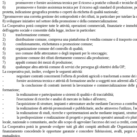
5) promuovere e fornire assistenza tecnica per il ricorso a pratiche colturali e tecniche di
6) promuovere e fornire assistenza tecnica per il ricorso agli standard di produzione, 
protetta, indicazione geografica protetta o coperti da etichetta di qualità nazionale;
7)promuovere una corretta gestione dei sottoprodotti e dei rifiuti, in particolare per tutelare la 
8) sviluppare iniziative nel settore della promozione e della commercializzazione.
La Cooperativa potrà compiere tutte le attività, operazioni commerciali, finanziarie e immobi
dell'oggetto sociale e consentite dalla legge, incluse in particolare:
1) trasformazione comune;
2) distribuzione comune, compresa una piattaforma di vendita comune o il trasporto c
3) condizionamento, etichettatura o promozione comune;
4) organizzazione comune del controllo di qualità;
5) uso comune delle attrezzature o degli impianti per lo stoccaggio;
6) gestione comune dei rifiuti direttamente connessi alla produzione;
7) appalti comuni dei mezzi di produzione;
8) qualunque altra attività comune di servizi che persegua gli obiettivi della OP;
La cooperativa può, inoltre, svolgere le seguenti attività:
- negoziare contratti concernenti l'offerta di prodotti agricoli o trasformati a nome dei suo
- fornire assistenza tecnica e attività di formazione anche a soggetti non aderenti alla 
- la conclusione di contratti inerenti la lavorazione e commercializzazione delle produz
formazione;
- la realizzazione e partecipazione a sistemi di qualità e di tracciabilità;
- l'esecuzione di ricerche e analisi di mercato in Italia e all'estero;
- l'acquisizione di strutture, impianti e attrezzature anche mediante l'accesso a contributi
- la realizzazione di attività promozionali e pubblicitarie, anche attraverso l'utilizzo, l'acq
- la realizzazione di studi, ricerche e sperimentazioni anche mediante impianti, strutture 
- la predisposizione e realizzazione di progetti e programmi operativi annuali e/o pluriennal
locale, nazionale o comunitario, anche allo scopo di agevolare l'accesso dei soci a crediti, cont
La Cooperativa potrà in generale svolgere tutti gli altri compiti attribuiti alle Organizzazio
finanziamento concedendo le opportune garanzie e concedere fideiussioni, avalli, pegni e al
mutualistico.