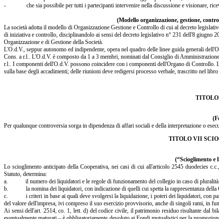
- che sia possibile per tutti i partecipanti intervenire nella discussione e visionare, rice
(Modello organizzazione, gestione, controll
La società adotta il modello di Organizzazione Gestione e Controllo di cui al decreto legislativ
di iniziativa e controllo, disciplinandolo ai sensi del decreto legislativo n° 231 dell'8 giugno 
Organizzazione e di Gestione della Società.
L'O.d.V., seppur autonomo ed indipendente, opera nel quadro delle linee guida general
Cons. a r.l.. L'O.d.V. è composto da 1 a 3 membri, nominati dal Consiglio di Amminist
r.l.. I componenti dell'O.d.V. possono coincidere con i componenti dell'Organo di Controllo. L'
sulla base degli accadimenti; delle riunioni deve redigersi processo verbale, trascritto nel libro
TITOLO
(F
Per qualunque controversia sorga in dipendenza di affari sociali e della interpretazione o esec
TITOLO VII SCI
(“Scioglimento e 
Lo scioglimento anticipato della Cooperativa, nei casi di cui all'articolo 2545 duodecies c.c.
Statuto, determina:
a. il numero dei liquidatori e le regole di funzionamento del collegio in caso di pluralità d
b. la nomina dei liquidatori, con indicazione di quelli cui spetta la rappresentanza della 
c. i criteri in base ai quali deve svolgersi la liquidazione, i poteri dei liquidatori, con parti
del valore dell'impresa, ivi compreso il suo esercizio provvisorio, anche di singoli rami, in fun
Ai sensi dell'art. 2514, co. 1, lett. d) del codice civile, il patrimonio residuo risultante dal 
eventualmente maturati – è obbligatoriamente devoluto ai Fondi mutualistici per la promozione 