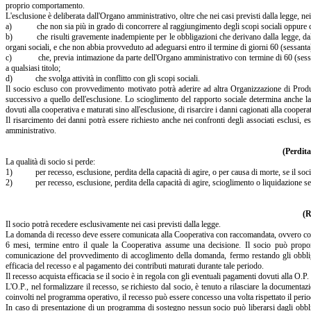
proprio comportamento.
L'esclusione è deliberata dall'Organo amministrativo, oltre che nei casi previsti dalla legge, nei
a) che non sia più in grado di concorrere al raggiungimento degli scopi sociali oppure che 
b) che risulti gravemente inadempiente per le obbligazioni che derivano dalla legge, dallo s
organi sociali, e che non abbia provveduto ad adeguarsi entro il termine di giorni 60 (sessant
c) che, previa intimazione da parte dell'Organo amministrativo con termine di 60 (sessant
a qualsiasi titolo;
d) che svolga attività in conflitto con gli scopi sociali.
Il socio escluso con provvedimento motivato potrà aderire ad altra Organizzazione di Prod
successivo a quello dell'esclusione. Lo scioglimento del rapporto sociale determina anche la r
dovuti alla cooperativa e maturati sino all'esclusione, di risarcire i danni cagionati alla coopera
Il risarcimento dei danni potrà essere richiesto anche nei confronti degli associati esclusi, e
amministrativo.
(Perdita
La qualità di socio si perde:
1) per recesso, esclusione, perdita della capacità di agire, o per causa di morte, se il soci
2) per recesso, esclusione, perdita della capacità di agire, scioglimento o liquidazione se i
(R
Il socio potrà recedere esclusivamente nei casi previsti dalla legge.
La domanda di recesso deve essere comunicata alla Cooperativa con raccomandata, ovvero con 
6 mesi, termine entro il quale la Cooperativa assume una decisione. Il socio può proporre
comunicazione del provvedimento di accoglimento della domanda, fermo restando gli obblighi
efficacia del recesso e al pagamento dei contributi maturati durante tale periodo.
Il recesso acquista efficacia se il socio è in regola con gli eventuali pagamenti dovuti alla O.P
L'O.P., nel formalizzare il recesso, se richiesto dal socio, è tenuto a rilasciare la document
coinvolti nel programma operativo, il recesso può essere concesso una volta rispettato il per
In caso di presentazione di un programma di sostegno nessun socio può liberarsi dagli obblig