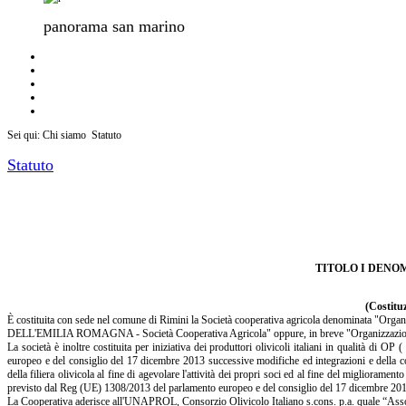
panorama san marino
Sei qui:
Chi siamo
Statuto
Statuto
TITOLO I DENOM
(Costitu
È costituita con sede nel comune di Rimini la Società cooperativa agricola denomin
DELL'EMILIA ROMAGNA - Società Cooperativa Agricola" oppure, in breve "Organizzazione d
La società è inoltre costituita per iniziativa dei produttori olivicoli italiani in qualità d
europeo e del consiglio del 17 dicembre 2013 successive modifiche ed integrazioni e della cons
della filiera olivicola al fine di agevolare l'attività dei propri soci ed al fine del migliorame
previsto dal Reg (UE) 1308/2013 del parlamento europeo e del consiglio del 17 dicembre 2013 
La Cooperativa aderisce all'UNAPROL, Consorzio Olivicolo Italiano s.cons. p.a. quale “Ass