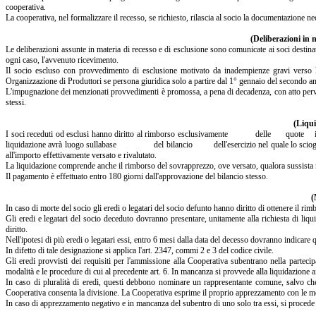
cooperativa.
La cooperativa, nel formalizzare il recesso, se richiesto, rilascia al socio la documentazione ne
(Deliberazioni in m
Le deliberazioni assunte in materia di recesso e di esclusione sono comunicate ai soci destina
ogni caso, l'avvenuto ricevimento.
Il socio escluso con provvedimento di esclusione motivato da inadempienze gravi verso le
Organizzazione di Produttori se persona giuridica solo a partire dal 1° gennaio del secondo an
L'impugnazione dei menzionati provvedimenti è promossa, a pena di decadenza, con atto perv
stessi.
(Liqui
I soci receduti od esclusi hanno diritto al rimborso esclusivamente delle quote 
liquidazione avrà luogo sullabase del bilancio dell'esercizio nel quale lo scioglimento
all'importo effettivamente versato e rivalutato.
La liquidazione comprende anche il rimborso del sovrapprezzo, ove versato, qualora sussista 
Il pagamento è effettuato entro 180 giorni dall'approvazione del bilancio stesso.
(
In caso di morte del socio gli eredi o legatari del socio defunto hanno diritto di ottenere il rim
Gli eredi e legatari del socio deceduto dovranno presentare, unitamente alla richiesta di liqui
diritto.
Nell'ipotesi di più eredi o legatari essi, entro 6 mesi dalla data del decesso dovranno indicare qu
In difetto di tale designazione si applica l'art. 2347, commi 2 e 3 del codice civile.
Gli eredi provvisti dei requisiti per l'ammissione alla Cooperativa subentrano nella parteci
modalità e le procedure di cui al precedente art. 6. In mancanza si provvede alla liquidazione ai 
In caso di pluralità di eredi, questi debbono nominare un rappresentante comune, salvo che
Cooperativa consenta la divisione. La Cooperativa esprime il proprio apprezzamento con le moda
In caso di apprezzamento negativo e in mancanza del subentro di uno solo tra essi, si procede al