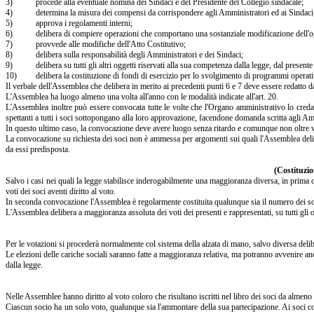
3) procede alla eventuale nomina dei Sindaci e del Presidente del Collegio sindacale;
4) determina la misura dei compensi da corrispondere agli Amministratori ed ai Sindaci
5) approva i regolamenti interni;
6) delibera di compiere operazioni che comportano una sostanziale modificazione dell'oggetto 
7) provvede alle modifiche dell'Atto Costitutivo;
8) delibera sulla responsabilità degli Amministratori e dei Sindaci;
9) delibera su tutti gli altri oggetti riservati alla sua competenza dalla legge, dal present
10) delibera la costituzione di fondi di esercizio per lo svolgimento di programmi operativi, 
Il verbale dell'Assemblea che delibera in merito ai precedenti punti 6 e 7 deve essere redatto d
L'Assemblea ha luogo almeno una volta all'anno con le modalità indicate all'art. 20.
L'Assemblea inoltre può essere convocata tutte le volte che l'Organo amministrativo lo creda 
spettanti a tutti i soci sottopongano alla loro approvazione, facendone domanda scritta agli Am
In questo ultimo caso, la convocazione deve avere luogo senza ritardo e comunque non oltre ven
La convocazione su richiesta dei soci non è ammessa per argomenti sui quali l'Assemblea delib
da essi predisposta.
(Costituzio
Salvo i casi nei quali la legge stabilisce inderogabilmente una maggioranza diversa, in prima
voti dei soci aventi diritto al voto.
In seconda convocazione l'Assemblea è regolarmente costituita qualunque sia il numero dei soci 
L'Assemblea delibera a maggioranza assoluta dei voti dei presenti e rappresentati, su tutti gli o
Per le votazioni si procederà normalmente col sistema della alzata di mano, salvo diversa deli
Le elezioni delle cariche sociali saranno fatte a maggioranza relativa, ma potranno avvenire 
dalla legge.
Nelle Assemblee hanno diritto al voto coloro che risultano iscritti nel libro dei soci da almeno
Ciascun socio ha un solo voto, qualunque sia l'ammontare della sua partecipazione. Ai soci co