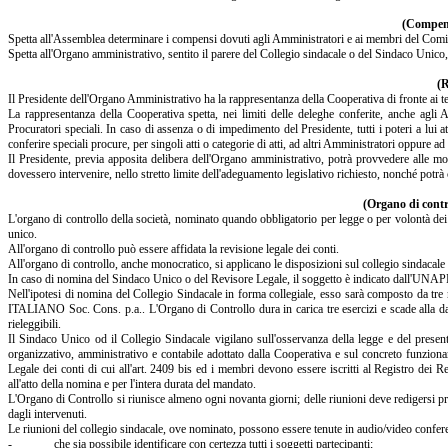
(Compens
Spetta all'Assemblea determinare i compensi dovuti agli Amministratori e ai membri del Comi
Spetta all'Organo amministrativo, sentito il parere del Collegio sindacale o del Sindaco Unico,
(
Il Presidente dell'Organo Amministrativo ha la rappresentanza della Cooperativa di fronte ai ter
La rappresentanza della Cooperativa spetta, nei limiti delle deleghe conferite, anche agli 
Procuratori speciali. In caso di assenza o di impedimento del Presidente, tutti i poteri a lui a
conferire speciali procure, per singoli atti o categorie di atti, ad altri Amministratori oppure ad
Il Presidente, previa apposita delibera dell'Organo amministrativo, potrà provvedere alle mod
dovessero intervenire, nello stretto limite dell'adeguamento legislativo richiesto, nonché potrà co
(Organo di contro
L'organo di controllo della società, nominato quando obbligatorio per legge o per volontà dei 
unico.
All'organo di controllo può essere affidata la revisione legale dei conti.
All'organo di controllo, anche monocratico, si applicano le disposizioni sul collegio sindacale p
In caso di nomina del Sindaco Unico o del Revisore Legale, il soggetto è indicato d
Nell'ipotesi di nomina del Collegio Sindacale in forma collegiale, esso sarà composto d
ITALIANO Soc. Cons. p.a.. L'Organo di Controllo dura in carica tre esercizi e scade alla dat
rieleggibili.
Il Sindaco Unico od il Collegio Sindacale vigilano sull'osservanza della legge e del presente 
organizzativo, amministrativo e contabile adottato dalla Cooperativa e sul concreto funzionam
Legale dei conti di cui all'art. 2409 bis ed i membri devono essere iscritti al Registro dei
all'atto della nomina e per l'intera durata del mandato.
L'Organo di Controllo si riunisce almeno ogni novanta giorni; delle riunioni deve redigersi pro
dagli intervenuti.
Le riunioni del collegio sindacale, ove nominato, possono essere tenute in audio/video conferenz
- che sia possibile identificare con certezza tutti i soggetti partecipanti;