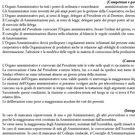
(Competenze e pot
L'Organo Amministrativo ha tutti i poteri di ordinaria e straordinaria amministrazione che dal
Gli Amministratori sono investiti dei più ampi poteri per la gestione della Cooperativa, esclusi 
L'Organo amministrativo può, ai sensi di legge, delegare al Presidente e/o al Direttore, determina
Il Consiglio di Amministrazione può, ai sensi di legge, delegare parte dei propri poteri ad un
di esercizio della delega.
È nei compiti del Presidente convocare l'Organo amministrativo, fissare l'ordine del giorno, coor
Il consiglio di amministrazione illustra nella relazione al bilancio le regole contabili che sono 
di funzionamento.
L'Organo Amministrativo dovrà predisporre i regolamenti interni richiamati dal presente statut
cooperativa e della Organizzazione di produttori anche in relazione agli obblighi di conferime
determinazione, l'adozione e la modifica delle regole in materia di conoscenza della produzione
(Convoca
L'Organo amministrativo è convocato dal Presidente tutte le volte nelle quali vi sia materia s
La convocazione è fatta dal Presidente a mezzo lettera, fax o e-mail da spedirsi non meno d
Sindaci effettivi ne siano informati almeno un giorno prima della riunione.
Le adunanze dell'Organo amministrativo sono valide quando vi intervenga la maggioranza degl
Le riunioni dell'Organo amministrativo si potranno svolgere anche per teleconferenza o audio/v
ciascuno sia in grado di intervenire in tempo reale durante la trattazione degli argomenti esami
Sussistendo queste condizioni, la riunione si considera tenuta nel luogo in cui si trova il Pre
relativo libro.
Le deliberazioni sono prese a maggioranza assoluta dei voti dei presenti.
(Integr
In caso di mancanza sopravvenuta di uno o più Amministratori, gli altri provvedono a sostitu
purché la maggioranza resti costituita da Amministratori nominati dall'assemblea.
Se viene meno la maggioranza degli Amministratori, nominati dall'Assemblea, quelli rimasti i
In caso di mancanza sopravvenuta di tutti gli Amministratori, la convocazione dell'Assemblea 
amministrazione. In caso di mancanza del Collegio sindacale, il Consiglio di Amministrazione 