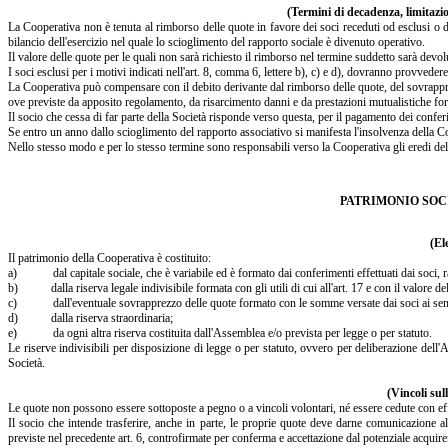
(Termini di decadenza, limitazio
La Cooperativa non è tenuta al rimborso delle quote in favore dei soci receduti od esclusi o d
bilancio dell'esercizio nel quale lo scioglimento del rapporto sociale è divenuto operativo.
Il valore delle quote per le quali non sarà richiesto il rimborso nel termine suddetto sarà devo
I soci esclusi per i motivi indicati nell'art. 8, comma 6, lettere b), c) e d), dovranno provved
La Cooperativa può compensare con il debito derivante dal rimborso delle quote, del sovrapprez
ove previste da apposito regolamento, da risarcimento danni e da prestazioni mutualistiche fornit
Il socio che cessa di far parte della Società risponde verso questa, per il pagamento dei confer
Se entro un anno dallo scioglimento del rapporto associativo si manifesta l'insolvenza della Co
Nello stesso modo e per lo stesso termine sono responsabili verso la Cooperativa gli eredi del
PATRIMONIO SOC
(El
Il patrimonio della Cooperativa è costituito:
a) dal capitale sociale, che è variabile ed è formato dai conferimenti effettuati dai soci, ra
b) dalla riserva legale indivisibile formata con gli utili di cui all'art. 17 e con il valore de
c) dall'eventuale sovrapprezzo delle quote formato con le somme versate dai soci ai sensi
d) dalla riserva straordinaria;
e) da ogni altra riserva costituita dall'Assemblea e/o prevista per legge o per statuto.
Le riserve indivisibili per disposizione di legge o per statuto, ovvero per deliberazione dell'A
Società.
(Vincoli sul
Le quote non possono essere sottoposte a pegno o a vincoli volontari, né essere cedute con eff
Il socio che intende trasferire, anche in parte, le proprie quote deve darne comunicazione al
previste nel precedente art. 6, controfirmate per conferma e accettazione dal potenziale acquire