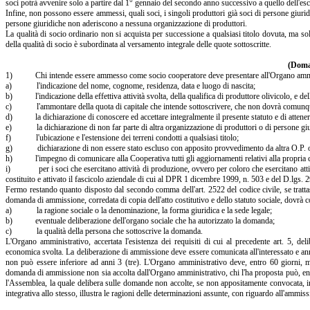
soci potrà avvenire solo a partire dal 1° gennaio del secondo anno successivo a quello dell'escl
Infine, non possono essere ammessi, quali soci, i singoli produttori già soci di persone giurid
persone giuridiche non aderiscono a nessuna organizzazione di produttori.
La qualità di socio ordinario non si acquista per successione a qualsiasi titolo dovuta, ma s
della qualità di socio è subordinata al versamento integrale delle quote sottoscritte.
(Doma
1) Chi intende essere ammesso come socio cooperatore deve presentare all'Organo amministr
a) l'indicazione del nome, cognome, residenza, data e luogo di nascita;
b) l'indicazione della effettiva attività svolta, della qualifica di produttore olivicolo, e della 
c) l'ammontare della quota di capitale che intende sottoscrivere, che non dovrà comunque es
d) la dichiarazione di conoscere ed accettare integralmente il presente statuto e di attenersi 
e) la dichiarazione di non far parte di altra organizzazione di produttori o di persone giuri
f) l'ubicazione e l'estensione dei terreni condotti a qualsiasi titolo;
g) dichiarazione di non essere stato escluso con apposito provvedimento da altra O.P. opera
h) l'impegno di comunicare alla Cooperativa tutti gli aggiornamenti relativi alla propria c
i) per i soci che esercitano attività di produzione, ovvero per coloro che esercitano attività 
costituito e attivato il fascicolo aziendale di cui al DPR 1 dicembre 1999, n. 503 e del D.lgs.
Fermo restando quanto disposto dal secondo comma dell'art. 2522 del codice civile, se trattasi 
domanda di ammissione, corredata di copia dell'atto costitutivo e dello statuto sociale, dovrà 
a) la ragione sociale o la denominazione, la forma giuridica e la sede legale;
b) eventuale deliberazione dell'organo sociale che ha autorizzato la domanda;
c) la qualità della persona che sottoscrive la domanda.
L'Organo amministrativo, accertata l'esistenza dei requisiti di cui al precedente art. 5, de
economica svolta. La deliberazione di ammissione deve essere comunicata all'interessato e ann
non può essere inferiore ad anni 3 (tre). L'Organo amministrativo deve, entro 60 giorni, m
domanda di ammissione non sia accolta dall'Organo amministrativo, chi l'ha proposta può, entr
l'Assemblea, la quale delibera sulle domande non accolte, se non appositamente convocata, in
integrativa allo stesso, illustra le ragioni delle determinazioni assunte, con riguardo all'ammis