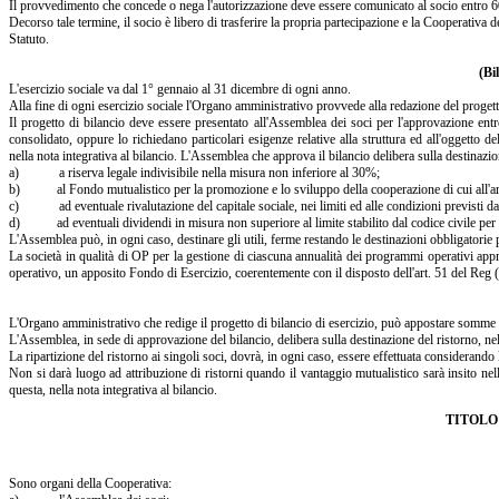
Il provvedimento che concede o nega l'autorizzazione deve essere comunicato al socio entro 60 
Decorso tale termine, il socio è libero di trasferire la propria partecipazione e la Cooperativa de
Statuto.
(Bi
L'esercizio sociale va dal 1° gennaio al 31 dicembre di ogni anno.
Alla fine di ogni esercizio sociale l'Organo amministrativo provvede alla redazione del progett
Il progetto di bilancio deve essere presentato all'Assemblea dei soci per l'approvazione entr
consolidato, oppure lo richiedano particolari esigenze relative alla struttura ed all'oggetto 
nella nota integrativa al bilancio. L'Assemblea che approva il bilancio delibera sulla destinazion
a) a riserva legale indivisibile nella misura non inferiore al 30%;
b) al Fondo mutualistico per la promozione e lo sviluppo della cooperazione di cui all'art.
c) ad eventuale rivalutazione del capitale sociale, nei limiti ed alle condizioni previsti dall
d) ad eventuali dividendi in misura non superiore al limite stabilito dal codice civile per l
L'Assemblea può, in ogni caso, destinare gli utili, ferme restando le destinazioni obbligatorie pe
La società in qualità di OP per la gestione di ciascuna annualità dei programmi operativi app
operativo, un apposito Fondo di Esercizio, coerentemente con il disposto dell'art. 51 del Reg (U
L'Organo amministrativo che redige il progetto di bilancio di esercizio, può appostare somme al 
L'Assemblea, in sede di approvazione del bilancio, delibera sulla destinazione del ristorno, nel
La ripartizione del ristorno ai singoli soci, dovrà, in ogni caso, essere effettuata considerando
Non si darà luogo ad attribuzione di ristorni quando il vantaggio mutualistico sarà insito nel
questa, nella nota integrativa al bilancio.
TITOLO
Sono organi della Cooperativa: