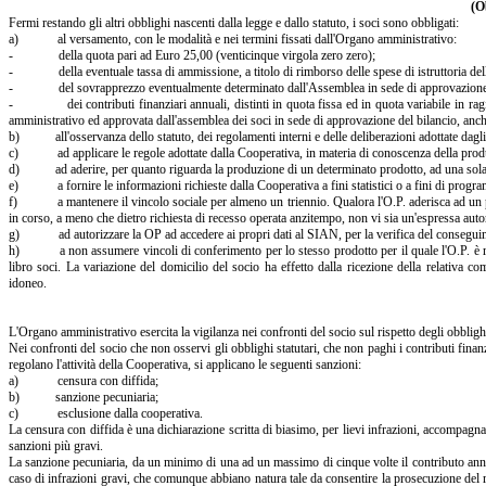
(O
Fermi restando gli altri obblighi nascenti dalla legge e dallo statuto, i soci sono obbligati:
a) al versamento, con le modalità e nei termini fissati dall'Organo amministrativo:
- della quota pari ad Euro 25,00 (venticinque virgola zero zero);
- della eventuale tassa di ammissione, a titolo di rimborso delle spese di istruttoria de
- del sovrapprezzo eventualmente determinato dall'Assemblea in sede di approvazione de
- dei contributi finanziari annuali, distinti in quota fissa ed in quota variabile in ragi
amministrativo ed approvata dall'assemblea dei soci in sede di approvazione del bilancio, anch
b) all'osservanza dello statuto, dei regolamenti interni e delle deliberazioni adottate dagli 
c) ad applicare le regole adottate dalla Cooperativa, in materia di conoscenza della produz
d) ad aderire, per quanto riguarda la produzione di un determinato prodotto, ad una sola
e) a fornire le informazioni richieste dalla Cooperativa a fini statistici o a fini di progr
f) a mantenere il vincolo sociale per almeno un triennio. Qualora l'O.P. aderisca ad un pr
in corso, a meno che dietro richiesta di recesso operata anzitempo, non vi sia un'espressa aut
g) ad autorizzare la OP ad accedere ai propri dati al SIAN, per la verifica del conseguime
h) a non assumere vincoli di conferimento per lo stesso prodotto per il quale l'O.P. è riconos
libro soci. La variazione del domicilio del socio ha effetto dalla ricezione della relativa 
idoneo.
L'Organo amministrativo esercita la vigilanza nei confronti del socio sul rispetto degli obblighi
Nei confronti del socio che non osservi gli obblighi statutari, che non paghi i contributi finan
regolano l'attività della Cooperativa, si applicano le seguenti sanzioni:
a) censura con diffida;
b) sanzione pecuniaria;
c) esclusione dalla cooperativa.
La censura con diffida è una dichiarazione scritta di biasimo, per lievi infrazioni, accompagn
sanzioni più gravi.
La sanzione pecuniaria, da un minimo di una ad un massimo di cinque volte il contributo annual
caso di infrazioni gravi, che comunque abbiano natura tale da consentire la prosecuzione del r