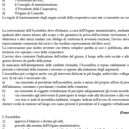
a) l'Assemblea dei soci;
b) il Consiglio di amministrazione;
c) il Presidente della Cooperativa;
d) l'Organo di Controllo.
Le regole di funzionamento degli organi sociali della cooperativa sono atte a consentire un cont
La convocazione dell'Assemblea deve effettuarsi, a cura dell'Organo amministrativo, mediante
qualsiasi altro mezzo idoneo allo scopo e che garantisca la prova dell'avvenuto ricevimento, f
elettronica o altri mezzi similari con obbligo di conferma di avvenuta ricezione, l'avviso deve 
espressamente comunicati dal socio e che risultino espressamente dal libro soci).
La convocazione può inoltre avvenire con lettera semplice spedita ai soci e pubblicata, alter
territorio ove operano i soci della cooperativa.
L'avviso deve contenere l'indicazione dell'ordine del giorno, il luogo nella sede sociale o alt
giorno diverso da quello della prima.
In mancanza dell'adempimento delle suddette formalità, l'Assemblea si reputa validamente cost
presenti o informati della riunione e nessuno si oppone alla trattazione degli argomenti.
L'assemblea può svolgersi anche con gli interventi dislocati in più luoghi, audio/video collegati
soci. In tal caso è necessario che:
a) sia consentito al presidente dell'assemblea, anche a mezzo del proprio ufficio di presiden
dell'adunanza, constatare e proclamare i risultati della votazione;
b) sia consentito al soggetto verbalizzante di percepire adeguatamente gli eventi assemble
c) sia consentito agli intervenuti di partecipare in tempo reale alla discussione e alla votaz
d) ove non si tratti di assemblea totalitaria, vengano indicati nell'avviso di convocazione i
ritenere svolta la riunione nel luogo ove siano presenti il presidente ed il soggetto verbalizzant
(Funz
L'Assemblea:
1) approva il bilancio e destina gli utili;
2) procede alla nomina dell'Organo amministrativo;