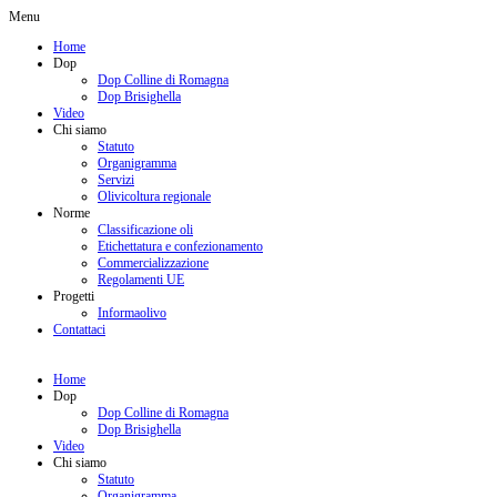
Menu
Home
Dop
Dop Colline di Romagna
Dop Brisighella
Video
Chi siamo
Statuto
Organigramma
Servizi
Olivicoltura regionale
Norme
Classificazione oli
Etichettatura e confezionamento
Commercializzazione
Regolamenti UE
Progetti
Informaolivo
Contattaci
Home
Dop
Dop Colline di Romagna
Dop Brisighella
Video
Chi siamo
Statuto
Organigramma