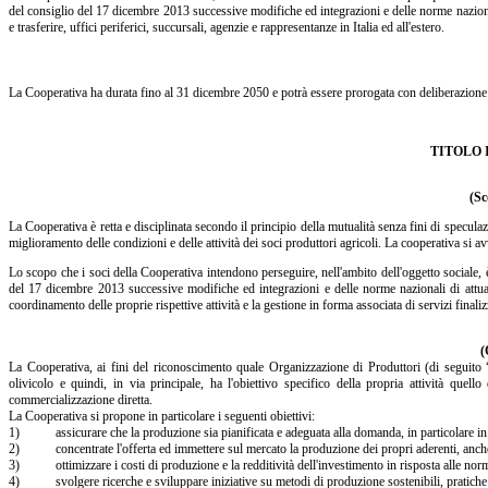
del consiglio del 17 dicembre 2013 successive modifiche ed integrazioni e delle norme nazional
e trasferire, uffici periferici, succursali, agenzie e rappresentanze in Italia ed all'estero.
La Cooperativa ha durata fino al 31 dicembre 2050 e potrà essere prorogata con deliberazione de
TITOLO 
(Sc
La Cooperativa è retta e disciplinata secondo il principio della mutualità senza fini di speculaz
miglioramento delle condizioni e delle attività dei soci produttori agricoli. La cooperativa si av
Lo scopo che i soci della Cooperativa intendono perseguire, nell'ambito dell'oggetto sociale,
del 17 dicembre 2013 successive modifiche ed integrazioni e delle norme nazionali di attuazi
coordinamento delle proprie rispettive attività e la gestione in forma associata di servizi finali
(
La Cooperativa, ai fini del riconoscimento quale Organizzazione di Produttori (di seguito “
olivicolo e quindi, in via principale, ha l'obiettivo specifico della propria attività quel
commercializzazione diretta.
La Cooperativa si propone in particolare i seguenti obiettivi:
1) assicurare che la produzione sia pianificata e adeguata alla domanda, in particolare in te
2) concentrate l'offerta ed immettere sul mercato la produzione dei propri aderenti, anche 
3) ottimizzare i costi di produzione e la redditività dell'investimento in risposta alle norme
4) svolgere ricerche e sviluppare iniziative su metodi di produzione sostenibili, pratiche 