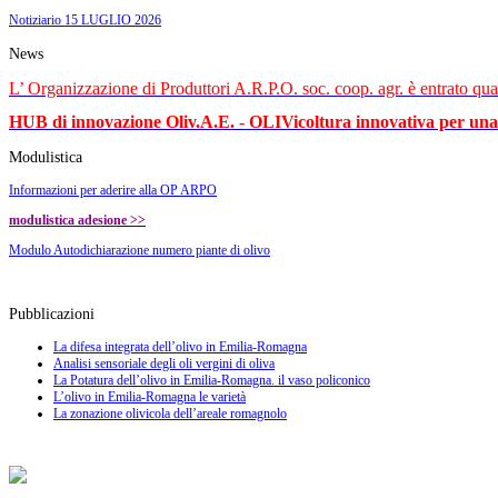
Notiziario 15 LUGLIO 2026
News
L’ Organizzazione di Produttori A.R.P.O. soc. coop. agr. è entrato qua
HUB di innovazione Oliv.A.E. -
OLIVicoltura innovativa per una f
Modulistica
Informazioni per aderire alla OP ARPO
m
odulistica adesione >>
Modulo Autodichiarazione numero piante di olivo
Pubblicazioni
La difesa integrata dell’olivo in Emilia-Romagna
Analisi sensoriale degli oli vergini di oliva
La Potatura dell’olivo in Emilia-Romagna. il vaso policonico
L’olivo in Emilia-Romagna le varietà
La zonazione olivicola dell’areale romagnolo
..
CAMPAGNA FINANZIATA CON IL CONTRIBUTO DELLA COMUNITA’ EUROPEA – Reg.C