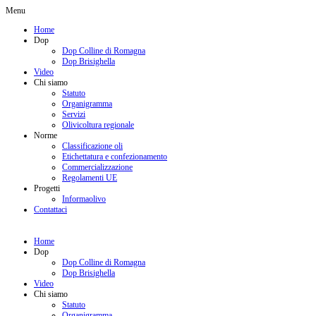
Menu
Home
Dop
Dop Colline di Romagna
Dop Brisighella
Video
Chi siamo
Statuto
Organigramma
Servizi
Olivicoltura regionale
Norme
Classificazione oli
Etichettatura e confezionamento
Commercializzazione
Regolamenti UE
Progetti
Informaolivo
Contattaci
Home
Dop
Dop Colline di Romagna
Dop Brisighella
Video
Chi siamo
Statuto
Organigramma